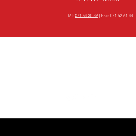
Tél:
071 54 30 39
| Fax: 071 52 61 44
FT CHÂSSIS
Votre partenaire en châssis dans
toute la région du Hainaut