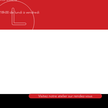
 18h00 de lundi à vendredi
lier et showroom
g Renaissance-Villette
hapelle Beaussart 80
Charleroi
Visitez notre atelier sur rendez-vous