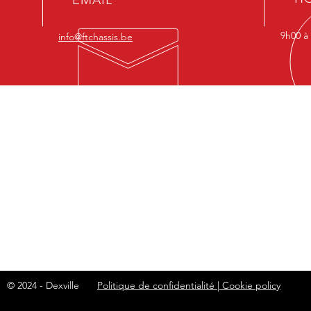
9h00 à
info@ftchassis.be
PRODUITS
Ate
-
Chassis
Zonin
-
Baie vitrée
Rue C
-
Volets
6030 
-
Portes
-
Portes garages
© 2024 - Dexville
Politique de confidentialité |
Cookie policy