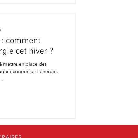
e
e : comment
gie cet hiver ?
à mettre en place des
 pour économiser l’énergie.
..
RAIRES