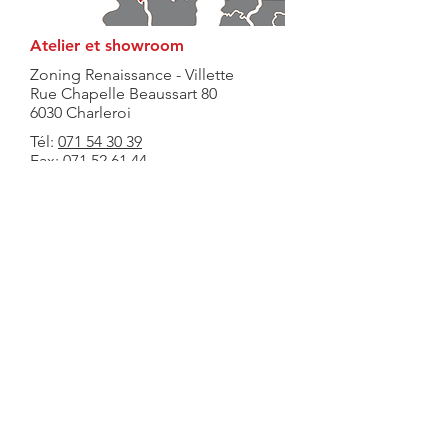
Atelier et showroom
Zoning Renaissance - Villette
Rue Chapelle Beaussart 80
6030 Charleroi
Tél:
071 54 30 39
Fax:
071 52 61 44
Email
info@ftchassis.be
Site web
http://www.ftchassis.be
Nr de TVA
0898057177
Heures d'ouverture
Visite du showroom et de l'atelier du
lundi au vendredi de 9h à 18h
Demandez votre devis