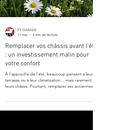
FT CHASSIS
11 mai
3 min de lecture
Remplacer vos châssis avant l’été
: un investissement malin pour
votre confort
À l’approche de l’été, beaucoup pensent à leur
terrasse ou à leur climatisation… mais rarement à
leurs châssis. Pourtant, remplacer ses anciennes
fenêtres avant la saison estivale est une décision
stratégique, tant pour votre confort que pour vos
économies d’énergie. Pourquoi remplacer vos
châssis avant l’été ? Les châssis jouent un rôle
essentiel dans l’isolation de votre habitation.